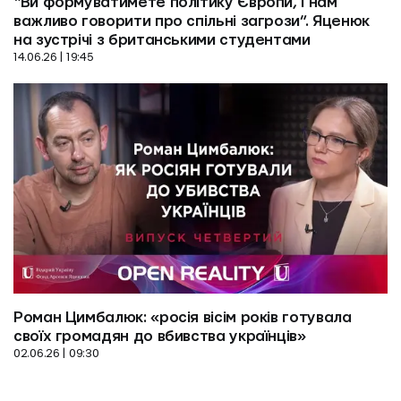
“Ви формуватимете політику Європи, і нам 
важливо говорити про спільні загрози”. Яценюк 
на зустрічі з британськими студентами
14.06.26 | 19:45
Роман Цимбалюк: «росія вісім років готувала 
своїх громадян до вбивства українців»
02.06.26 | 09:30