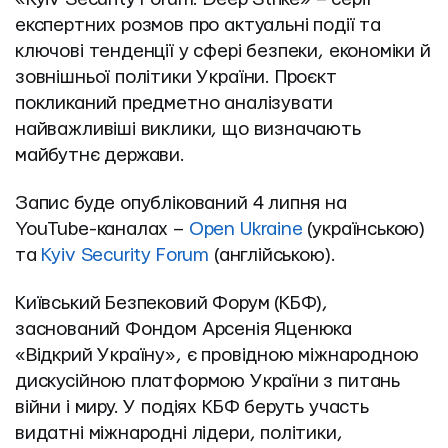
експертних розмов про актуальні події та 
ключові тенденції у сфері безпеки, економіки й 
зовнішньої політики України. Проєкт 
покликаний предметно аналізувати 
найважливіші виклики, що визначають 
майбутнє держави.
Запис буде опублікований 4 липня на 
YouTube-каналах – 
Open Ukraine
 (українською) 
та 
Kyiv Security Forum 
(англійською).
Київський Безпековий Форум (КБФ), 
заснований Фондом Арсенія Яценюка 
«Відкрий Україну», є провідною міжнародною 
дискусійною платформою України з питань 
війни і миру. У подіях КБФ беруть участь 
видатні міжнародні лідери, політики, 