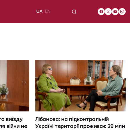
UA
EN
о виїзду 
Лібанова: на підконтрольній 
я війни не 
Україні території проживає 29 млн 