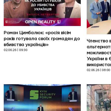
Роман Цимбалюк: «росія вісім 
років готувала своїх громадян до 
Членство в
вбивства українців»
альтернати
02.06.26 | 09:30
можливості
України в 
використа
02.06.26 | 08:00