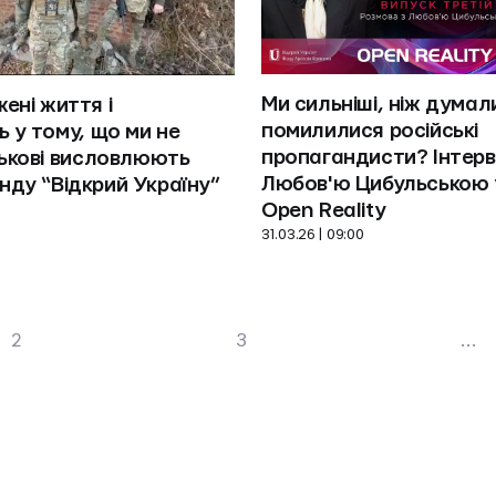
Ми сильніші, ніж думали
ені життя і 
помилилися російські 
ь у тому, що ми не 
пропагандисти? Інтерв'
ськові висловлюють 
Любов'ю Цибульською у
Open Reality
31.03.26 | 09:00
2
3
...