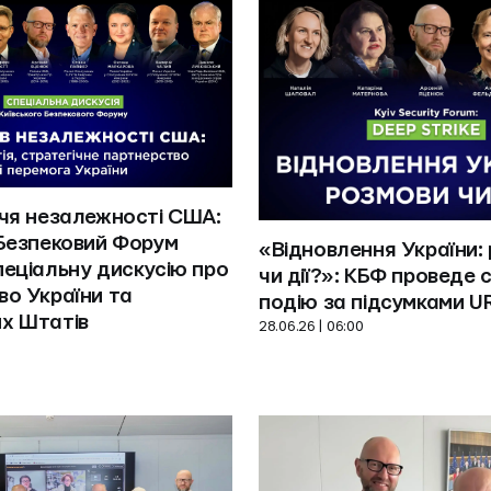
чя незалежності США: 
Безпековий Форум 
«Відновлення України: 
еціальну дискусію про 
чи дії?»: КБФ проведе с
о України та 
подію за підсумками U
х Штатів
28.06.26 | 06:00