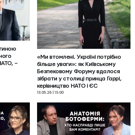
тиною 
ого 
«Ми втомлені. Україні потрібно 
АТО, – 
більше уваги»: як Київському 
Безпековому Форуму вдалося 
зібрати у столиці принца Гаррі, 
керівництво НАТО і ЄС
13.05.26 | 15:00