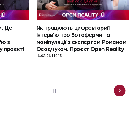
. Де 
Як працюють цифрові армії – 
інтерв'ю про ботоферми та 
ю з 
маніпуляції з експертом Романом 
 проєкті 
Осадчуком. Проєкт Open Reality
16.03.26 | 19:15
11