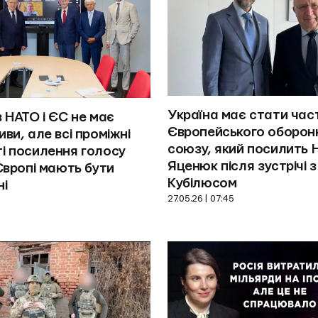
Україна має стати час
 НАТО і ЄС не має 
Європейського оборонн
ви, але всі проміжні 
союзу, який посилить Н
 посилення голосу 
Яценюк після зустрічі з 
Європі мають бути 
Кубілюсом
ні
27.05.26 | 07:45